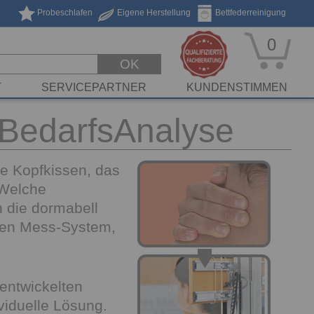
Probeschlafen
Eigene Herstellung
Bettfederreinigung
0
OK
T
SERVICEPARTNER
KUNDENSTIMMEN
zBedarfsAnalyse
ige Kopfkissen, das
 Welche
n die dormabell
igen Mess-System,
entwickelten
viduelle Lösung.