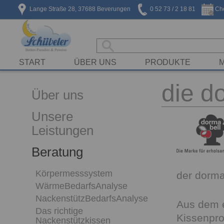
Lange Straße 28, 37688 Beverungen
0 52 73 / 2 18 81
Che
START
ÜBER UNS
PRODUKTE
die d
Über uns
Unsere
Leistungen
Beratung
Körpermesssystem
der dorma
WärmeBedarfsAnalyse
NackenstützBedarfsAnalyse
Aus dem e
Das richtige
Kissenpro
Nackenstützkissen