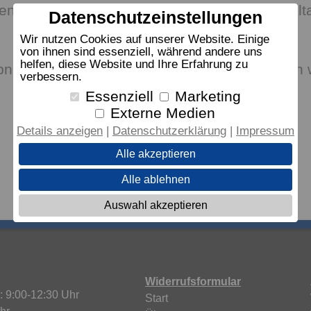
nstützkissen dormabell Cervical – eine Wohlta
Datenschutzeinstellungen
Wir nutzen Cookies auf unserer Website. Einige
von ihnen sind essenziell, während andere uns
helfen, diese Website und Ihre Erfahrung zu
nis ist ein perfektes Bett, in dem Sie schlafen
verbessern.
Essenziell
Marketing
Externe Medien
Details anzeigen
Datenschutzerklärung
Impressum
Alle akzeptieren
Alle ablehnen
Auswahl akzeptieren
Widerrufsformular
: 9:00-12:30 Uhr
Start