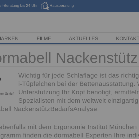
f-Beratung bis 24 Uhr
Hausberatung
MARKEN
FILME
AKTUELLES
KONTAK
ormabell Nackenstüt
Wichtig für jede Schlaflage ist das richt
i-Tüpfelchen bei der Bettenausstattung.
Unterstützung Ihr Kopf benötigt, ermittel
Spezialisten mit dem weltweit einzigart
bell NackenstützBedarfsAnalyse.
benfalls mit dem Ergonomie Institut München 
gramm finden die dormabell Experten Ihre indi