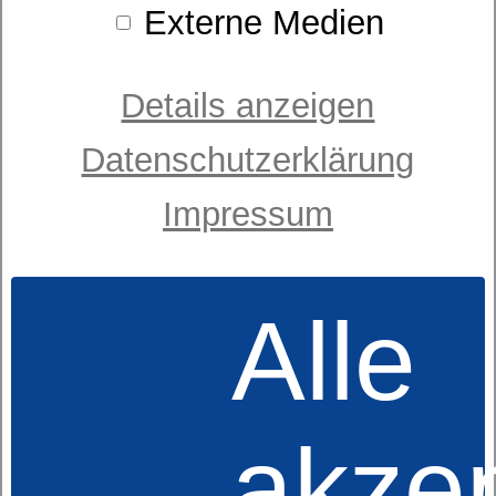
Externe Medien
Preis
Details anzeigen
Datenschutzerklärung
Impressum
Alle
Taschenfederkernmatratze
dormabell Nuvolux TL
akzep
ab 1.299,00 €
UVP