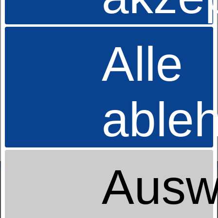
Alle
able
Taschenfederkernmatratze
dormabell Nuvolux TS
ab 999,00 €
UVP
Ausw