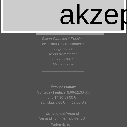
akzep
Betten-Paradies & Pension
Inh. Cordt-Ulrich Schübeler
Lange Str. 28
37688 Beverungen
05273/21881
EMail schreiben
Öffnungszeiten:
Montags - Freitags: 9:00-12:30 Uhr
und 14:30-18:00 Uhr
Samstag: 9:00 Uhr - 13:00 Uhr
Zahlung und Versand
Versand nur innerhalb der EU
Widerrufsrecht