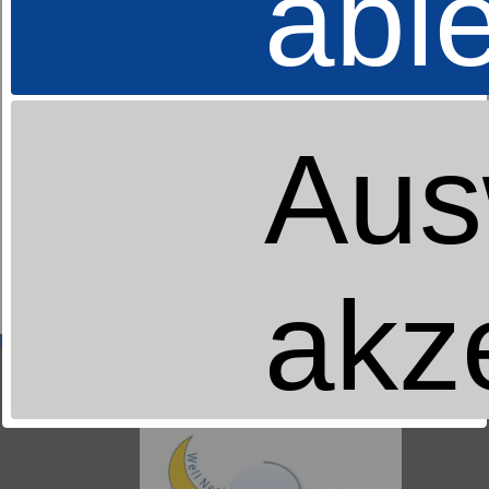
abl
Aus
Kissen
dormabell active air - nature
akz
ab 59,95 €
UVP