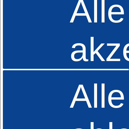
Alle
Kissen
dormabell active air - Daune
179,95 €
UVP
akz
Alle
Kissen
dormabell active air - Faser
ab 99,95 €
UVP