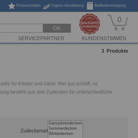
Probeschlafen
Eigene Herstellung
Bettfederreinigung
0
OK
T
SERVICEPARTNER
KUNDENSTIMMEN
3
Produkte
lle für Körper und Geist. Wer gut schläft, ist
tung besteht aus drei Zudecken für unterschiedliche
Zudeckenart