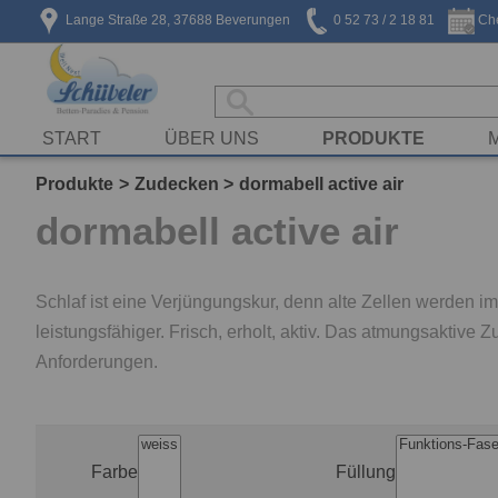
Lange Straße 28, 37688 Beverungen
0 52 73 / 2 18 81
Che
START
ÜBER UNS
PRODUKTE
Produkte
Zudecken
dormabell active air
dormabell active air
Schlaf ist eine Verjüngungskur, denn alte Zellen werden im 
leistungsfähiger. Frisch, erholt, aktiv. Das atmungsaktiv
Anforderungen.
Farbe
Füllung