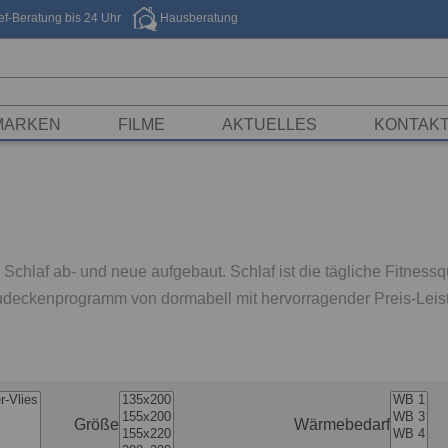
f-Beratung bis 24 Uhr
Hausberatung
MARKEN
FILME
AKTUELLES
KONTAK
Schlaf ab- und neue aufgebaut. Schlaf ist die tägliche Fitnessque
e Zudeckenprogramm von dormabell mit hervorragender Preis-Leis
Größe
Wärmebedarf